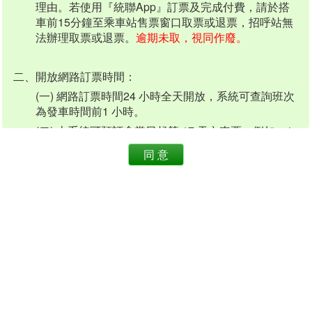
理由。若使用『統聯App』訂票及完成付費，請於搭
車前15分鐘至乘車站售票窗口取票或退票，招呼站無
法辦理取票或退票。
逾期未取，視同作廢。
二、開放網路訂票時間：
(一) 網路訂票時間24 小時全天開放，系統可查詢班次
為發車時間前1 小時。
(二) 本系統可預訂含當日起算 17 天內車票。例如：1
月 1日可預訂1月1日至 1月 17日車班。
同 意
※如遇連續假期，開放可預售日期將另行公告。
三、訂票張數：
(一) 每組訂票代碼+取票數字最多訂購6張車票。
四、網路訂票實施路線：
開放訂票路線：
(一) 可訂本公司所屬或代駛之部份國道路線，開放預