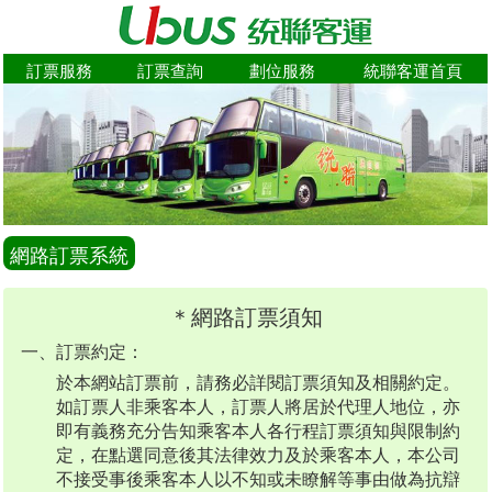
訂票服務
訂票查詢
劃位服務
統聯客運首頁
網路訂票系統
＊網路訂票須知
一、訂票約定：
於本網站訂票前，請務必詳閱訂票須知及相關約定。
如訂票人非乘客本人，訂票人將居於代理人地位，亦
即有義務充分告知乘客本人各行程訂票須知與限制約
定，在點選同意後其法律效力及於乘客本人，本公司
不接受事後乘客本人以不知或未瞭解等事由做為抗辯